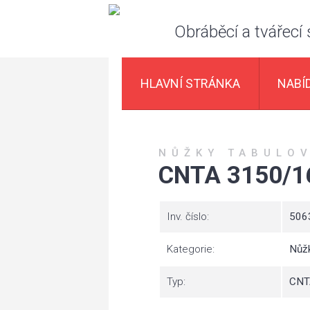
Obráběcí a tvářecí 
HLAVNÍ STRÁNKA
NABÍ
NŮŽKY TABULO
CNTA 3150/1
Inv. číslo:
506
Kategorie:
Nůžk
Typ:
CNT