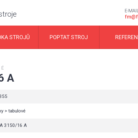
E-MAI
stroje
fm@f
DKA STROJŮ
POPTAT STROJ
REFERE
VÉ
6 A
355
y > tabulové
A 3150/16 A