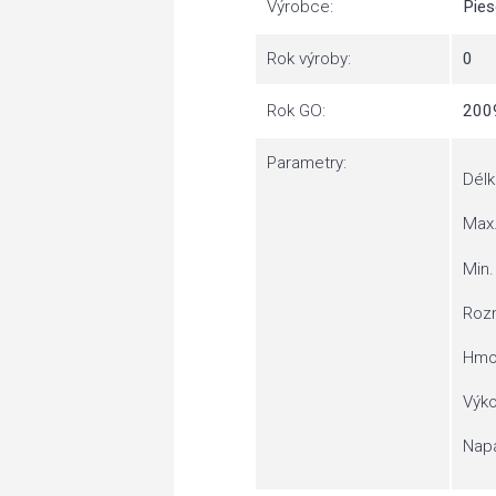
Výrobce:
Pie
Rok výroby:
0
Rok GO:
200
Parametry:
Délk
Max.
Min.
Rozm
Hmot
Výko
Napá