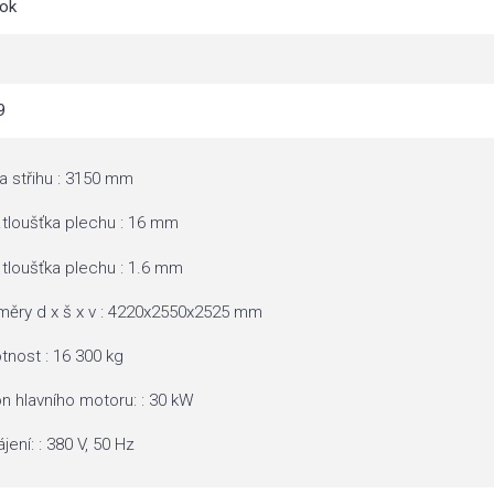
sok
9
a střihu : 3150 mm
tloušťka plechu : 16 mm
 tloušťka plechu : 1.6 mm
ěry d x š x v : 4220x2550x2525 mm
nost : 16 300 kg
n hlavního motoru: : 30 kW
jení: : 380 V, 50 Hz