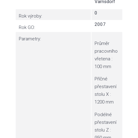
Varnsdorf
0
Rok výroby:
2007
Rok GO:
Parametry:
Průměr
pracovního
vřetena :
100 mm
Příčné
přestavení
stolu X :
1200 mm
Podélné
přestavení
stolu Z :
950 mm