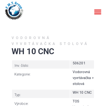
VODOROVNÁ
VYVRTÁVAČKA STOLOVÁ
WH 10 CNC
506201
Inv. číslo:
Vodorovná
Kategorie:
vyvrtávačka >
stolová
WH 10 CNC
Typ:
TOS
Výrobce: