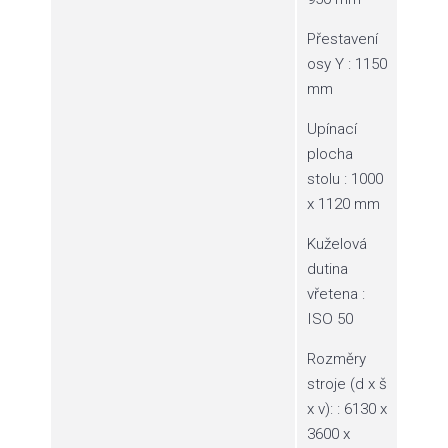
Přestavení
osy Y : 1150
mm
Upínací
plocha
stolu : 1000
x 1120 mm
Kuželová
dutina
vřetena :
ISO 50
Rozměry
stroje (d x š
x v): : 6130 x
3600 x