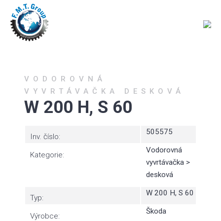
VODOROVNÁ
VYVRTÁVAČKA DESKOVÁ
W 200 H, S 60
505575
Inv. číslo:
Vodorovná
Kategorie:
vyvrtávačka >
desková
W 200 H, S 60
Typ:
Škoda
Výrobce: