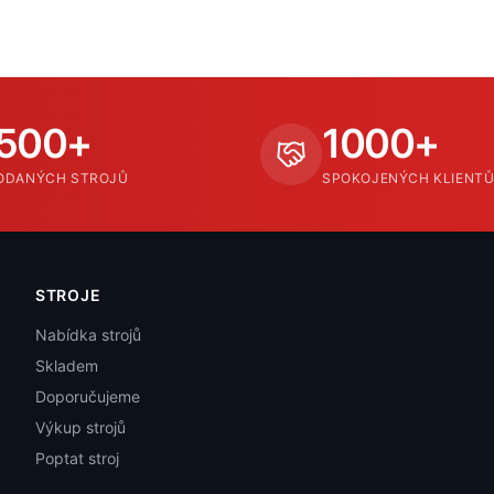
500+
1000+
ODANÝCH STROJŮ
SPOKOJENÝCH KLIENT
STROJE
Nabídka strojů
Skladem
Doporučujeme
Výkup strojů
Poptat stroj