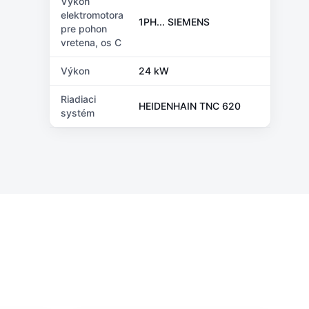
Výkon
elektromotora
1PH... SIEMENS
pre pohon
vretena, os C
Výkon
24 kW
Riadiaci
HEIDENHAIN TNC 620
systém