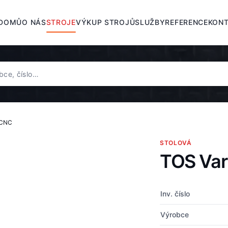
DOMŮ
O NÁS
STROJE
VÝKUP STROJŮ
SLUŽBY
REFERENCE
KON
 CNC
STOLOVÁ
TOS Va
Inv. číslo
Výrobce