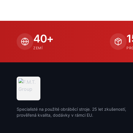
40+
1
ZEMÍ
PR
Specialisté na použité obráběcí stroje. 25 let zkušeností,
prověřená kvalita, dodávky v rámci EU.