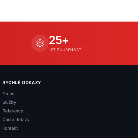
25+
Ů
LET ZKUŠENOSTÍ
RYCHLÉ ODKAZY
O nás
Služby
Reference
Časté dotazy
Kontakt