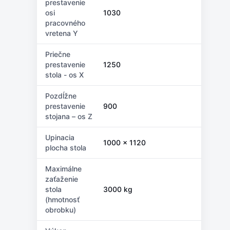
prestavenie
osi
1030
pracovného
vretena Y
Priečne
prestavenie
1250
stola - os X
Pozdĺžne
prestavenie
900
stojana – os Z
Upinacia
1000 x 1120
plocha stola
Maximálne
zaťaženie
stola
3000 kg
(hmotnosť
obrobku)