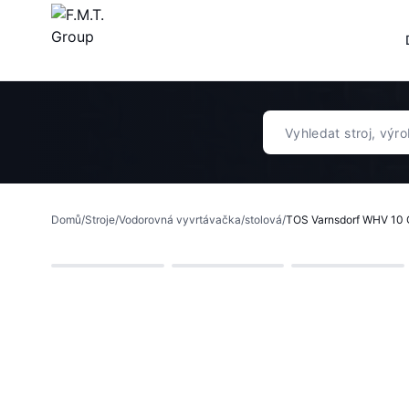
Domů
/
Stroje
/
Vodorovná vyvrtávačka
/
stolová
/
TOS Varnsdorf WHV 10