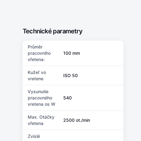
Technické parametry
Průměr
pracovního
100 mm
vřetena:
Kužeľ vo
ISO 50
vretene
Vysunutie
pracovného
540
vretena os W
Max. Otáčky
2500 ot./min
vřetena
Zvislé