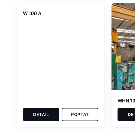
W 100 A
WHN 13
DETAIL
POPTAT
DE