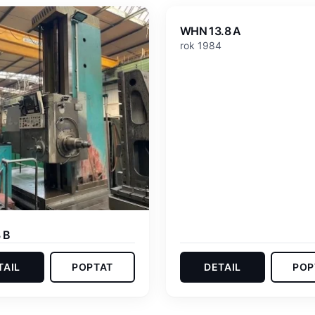
WHN 13.8 A
rok 1984
 B
TAIL
POPTAT
DETAIL
POP