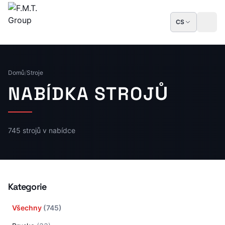
CS
Domů
/
Stroje
NABÍDKA STROJŮ
745 strojů v nabídce
Kategorie
Všechny
(745)