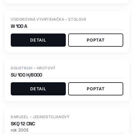
Skladem
VODOROVNÁ VYVRTÁVAČKA – STOLOVÁ
W 100 A
DETAIL
POPTAT
SOUSTRUH – HROTOVÝ
SU 100 H/8000
DETAIL
POPTAT
KARUSEL – JEDNOSTOJANOVÝ
SKQ 12 CNC
rok 2005