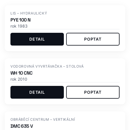
Skladem
LIS – HYDRAULICKÝ
PYE 100 N
rok 1983
DETAIL
POPTAT
Skladem
VODOROVNÁ VYVRTÁVAČKA – STOLOVÁ
WH 10 CNC
rok 2010
DETAIL
POPTAT
OBRÁBĚCÍ CENTRUM – VERTIKÁLNÍ
DMC 635 V