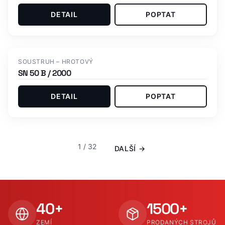
DETAIL
POPTAT
SOUSTRUH – HROTOVÝ
SN 50 B / 2000
DETAIL
POPTAT
1 / 32
DALŠÍ →
40+
1500+
ZEMÍ
PRODANÝCH STROJŮ