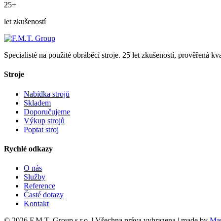
25+
let zkušeností
Specialisté na použité obráběcí stroje. 25 let zkušeností, prověřená k
Stroje
Nabídka strojů
Skladem
Doporučujeme
Výkup strojů
Poptat stroj
Rychlé odkazy
O nás
Služby
Reference
Časté dotazy
Kontakt
© 2026 F.M.T. Group s.r.o. | Všechna práva vyhrazena | made by
Mar