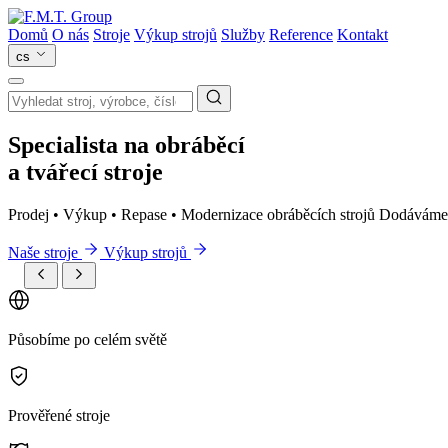
Domů
O nás
Stroje
Výkup strojů
Služby
Reference
Kontakt
cs
Specialista na obráběcí
a tvářecí stroje
Prodej • Výkup • Repase • Modernizace obráběcích strojů Dodáváme t
Naše stroje
Výkup strojů
Působíme po celém světě
Prověřené stroje